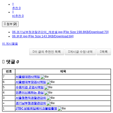
추천 0
비추천 0
첨부 [
2
]
06.경기남부청경찰관강의_캐로셀.jpg
[File Size:198.8KB/Download:70]
06.본문.jpg
[File Size:143.3KB/Download:84]
이 게시물을
이 글의 추천인 목록
게시글 수정 내역
목록
댓글
0
번호
제목
7
서울법대판사역임
6
서울법대부장검사역임
5
수원지검 군검사역임
4
언론이신뢰하는 판심
3
서울청현직경찰관강의
»
경기남부청경찰관강의
1
JTBC성범죄딥페이크불법촬영