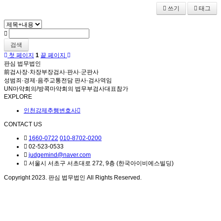
쓰기
태그
검색
첫 페이지
1
끝 페이지
판심 법무법인
前검사장·차장부장검사·판사·군판사
성범죄·경제·음주교통전담 판사·검사역임
UN마약회의/방콕마약회의 법무부검사대표참가
EXPLORE
인천강제추행변호사
CONTACT US
1660-0722
010-8702-0200
02-523-0533
judgemind@naver.com
서울시 서초구 서초대로 272, 9층 (한국아이비에스빌딩)
Copyright 2023. 판심 법무법인 All Rights Reserved.