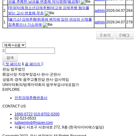
성을 추행한 남성을 변호해 약식명령(벌금형)
[무죄]아동청소년강제추행|여고생 강제추행 혐의를
2
admin
2026.04.07
264
받는 교사 변호해 무죄
[불기소] 강제추행|취중에 벤치에 있던 여성의 신체를
1
admin
2026.04.07
279
접촉했으나 기소유예
쓰기
태그
검색
첫 페이지
1
끝 페이지
판심 법무법인
前검사장·차장부장검사·판사·군판사
성범죄·경제·음주교통전담 판사·검사역임
UN마약회의/방콕마약회의 법무부검사대표참가
EXPLORE
인천강제추행변호사
CONTACT US
1660-0722
010-8702-0200
02-523-0533
judgemind@naver.com
서울시 서초구 서초대로 272, 9층 (한국아이비에스빌딩)