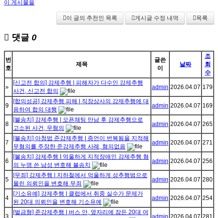
이 게시물을
이 글의 추천인 목록
게시글 수정 내역
목록
댓글
0
조
번
글쓴
제목
날짜
회
호
이
수
[신고전 합의] 강제추행 | 피해자가 다수인 강제추행
»
admin
2026.04.07
179
사건, 신고전 합의
[합의성공] 강제추행 피해 | 직장상사의 강제추행에 대
9
admin
2026.04.07
169
응하여 합의 대행
[불송치] 강제추행 | 오픈채팅 만남 후 강제추행으로
8
admin
2026.04.07
265
고소된 사건, 무혐의
[불송치] 아청법 준강제추행 | 증언이 번복됨을 지적해
7
admin
2026.04.07
271
무혐의를 주장한 준강제추행 사례, 혐의없음
[불송치] 강제추행 I 억울하게 지적장애인 강제추행 혐
6
admin
2026.04.07
256
의 누명 쓴 남성 변호해 불송치
[무죄] 강제추행 | 지하철에서 억울하게 성추행범으로
5
admin
2026.04.07
280
몰린 의뢰인을 변호해 무죄
[기소유예] 강제추행 | 클럽에서 취중 실수가 문제가
4
admin
2026.04.07
254
된 20대 의뢰인을 변호해 기소유예
[벌금형] 준강제추행 | 버스 안, 옆자리에 잠든 20대 여
3
admin
2026.04.07
281