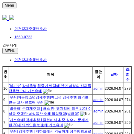
Menu
인천강제추행변호사
1660-0722
업무사례
MENU
인천강제추행변호사
조
번
글쓴
제목
날짜
회
호
이
수
[불기소] 강제추행|취중에 벤치에 있던 여성의 신체를
10
admin
2026.04.07
279
접촉했으나 기소유예
[무죄]아동청소년강제추행|여고생 강제추행 혐의를
9
admin
2026.04.07
274
받는 교사 변호해 무죄
[벌금형] 준강제추행 | 버스 안, 옆자리에 잠든 20대 여
8
admin
2026.04.07
281
성을 추행한 남성을 변호해 약식명령(벌금형)
[기소유예] 강제추행 | 클럽에서 취중 실수가 문제가
7
admin
2026.04.07
259
된 20대 의뢰인을 변호해 기소유예
[무죄] 강제추행 | 지하철에서 억울하게 성추행범으로