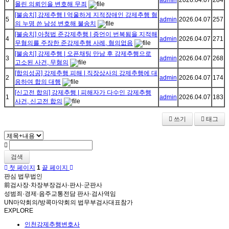
6
admin
2026.04.07
284
몰린 의뢰인을 변호해 무죄
[불송치] 강제추행 I 억울하게 지적장애인 강제추행 혐
5
admin
2026.04.07
257
의 누명 쓴 남성 변호해 불송치
[불송치] 아청법 준강제추행 | 증언이 번복됨을 지적해
4
admin
2026.04.07
271
무혐의를 주장한 준강제추행 사례, 혐의없음
[불송치] 강제추행 | 오픈채팅 만남 후 강제추행으로
3
admin
2026.04.07
268
고소된 사건, 무혐의
[합의성공] 강제추행 피해 | 직장상사의 강제추행에 대
2
admin
2026.04.07
174
응하여 합의 대행
[신고전 합의] 강제추행 | 피해자가 다수인 강제추행
1
admin
2026.04.07
183
사건, 신고전 합의
쓰기
태그
검색
첫 페이지
1
끝 페이지
판심 법무법인
前검사장·차장부장검사·판사·군판사
성범죄·경제·음주교통전담 판사·검사역임
UN마약회의/방콕마약회의 법무부검사대표참가
EXPLORE
인천강제추행변호사