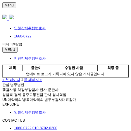
Menu
인천강제추행변호사
1660-0722
미디어&칼럼
MENU
인천강제추행변호사
제목
글쓴이
수정한 사람
최종 글
업데이트 로그가 기록되어 있지 않은 게시글입니다.
« 첫 페이지
1
끝 페이지 »
판심 법무법인
前검사장·차장부장검사·판사·군판사
성범죄·경제·음주교통전담 판사·검사역임
UN마약회의/방콕마약회의 법무부검사대표참가
EXPLORE
인천강제추행변호사
CONTACT US
1660-0722
010-8702-0200