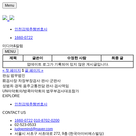
Menu
인천강제추행변호사
1660-0722
미디어&칼럼
MENU
제목
글쓴이
수정한 사람
최종 글
업데이트 로그가 기록되어 있지 않은 게시글입니다.
« 첫 페이지
1
끝 페이지 »
판심 법무법인
前검사장·차장부장검사·판사·군판사
성범죄·경제·음주교통전담 판사·검사역임
UN마약회의/방콕마약회의 법무부검사대표참가
EXPLORE
인천강제추행변호사
CONTACT US
1660-0722
010-8702-0200
02-523-0533
judgemind@naver.com
서울시 서초구 서초대로 272, 9층 (한국아이비에스빌딩)